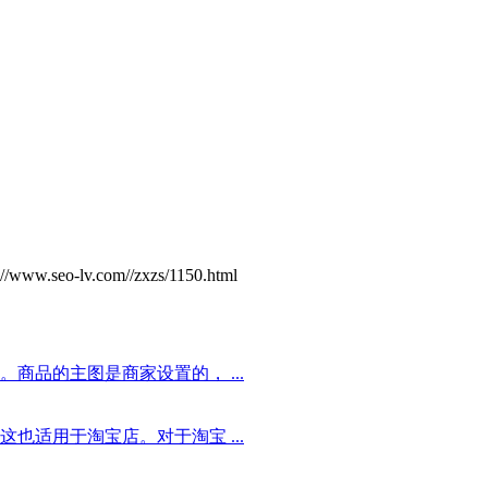
lv.com//zxzs/1150.html
商品的主图是商家设置的， ...
也适用于淘宝店。对于淘宝 ...