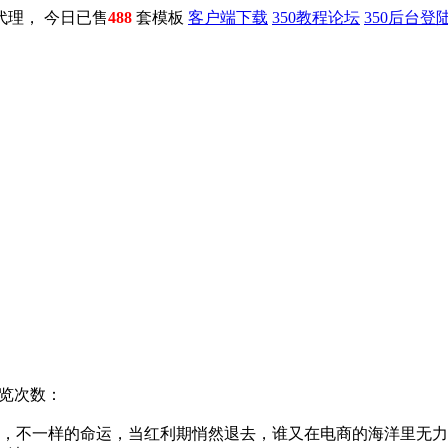
0代理， 今日已售
488
套模板
客户端下载
350教程论坛
350后台登
 浏览次数：
，不一样的命运，当红利期悄然退去，谁又在电商的海洋里无力飘