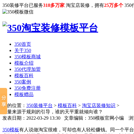
350装修平台已服务
318多万家
淘宝店装修，拥有
25万多个
35
350首页
关于350
350模板商城
模板介绍
350代理加盟
模板百科
350案例
350免费注册
模板赠品
您的位置：
350装修平台
>
模板百科
>
淘宝店装修知识
>
流量来源于规则的引导，谁的天平重就倾向谁？
发表日期：2022-03-29 13:30 文章编辑：350模板官网小编
350模板
有人说做淘宝很难，可却也有人轻松赚钱。同一个平台