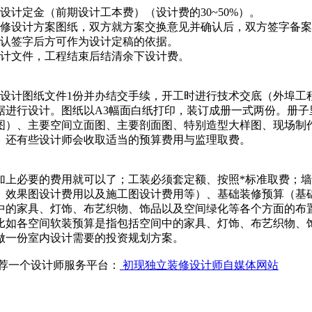
计定金（前期设计工本费）（设计费的30~50%）。
装修设计方案图纸，双方就方案交换意见并确认后，双方签字备
确认签字后方可作为设计定稿的依据。
设计文件，工程结束后结清余下设计费。
室设计图纸文件1份并办结交手续，开工时进行技术交底（外埠工
据进行设计。图纸以A3幅面白纸打印，装订成册一式两份。册子
图）、主要空间立面图、主要剖面图、特别造型大样图、现场制作
。还有些设计师会收取适当的预算费用与监理取费。
加上必要的费用就可以了；工装必须套定额、按照*标准取费；
、效果图设计费用以及施工图设计费用等）、基础装修预算（基
中的家具、灯饰、布艺织物、饰品以及空间绿化等各个方面的布
比如各空间软装预算是指包括空间中的家具、灯饰、布艺织物、
做一份室内设计需要的投资规划方案。
荐一个设计师服务平台：
初现独立装修设计师自媒体网站