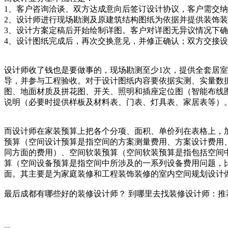
1、客户咨询洽谈、双方达成意向后签订设计协议，客户需交纳设
2、设计师进行现场勘测及原建筑结构图纸为依据并提供装饰
3、设计方案定稿后开始绘制详图。客户对详图无异议情况下
4、设计图纸完成后，再次交换意见，并修正确认；双方交接
设计师收了钱也是要做事的，现场勘测至少1次，提供全套居
导，并参与工程验收。对于设计图纸内容要依据实测、实量数
图、地面材质及拼花图、开关、照明和插座定位图（智能布线
说明（必要时提供样板及材料表、门表、灯具表、家居表等）
而设计师在家装预算上把各个分项、面积、单价列在表格上，
预算（空间设计预算是指空间的方案测量费用、方案设计费用
同方面的费用）、空间软装预算（空间软装预算是指包括空间
算（空间设备预算是指空间中所涉及的一系列设备费用问题，
面。其主要是为家庭装修和工程装饰装修的室内空间规划设计
最后成都有哪些好的装修设计师？ 到哪里去找装修设计师：推