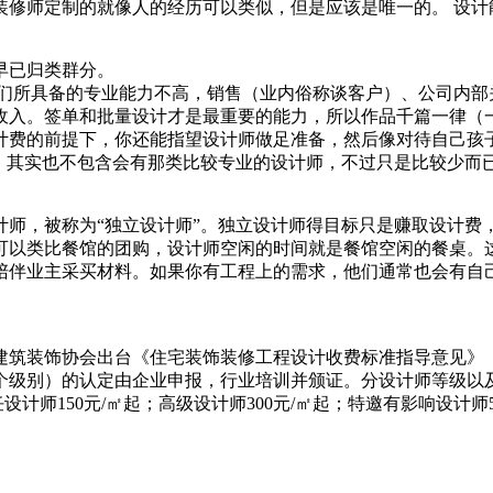
装修师定制的就像人的经历可以类似，但是应该是唯一的。 设计
早已归类群分。
他们所具备的专业能力不高，销售（业内俗称谈客户）、公司内部
收入。签单和批量设计才是最重要的能力，所以作品千篇一律（一
计费的前提下，你还能指望设计师做足准备，然后像对待自己孩
师。其实也不包含会有那类比较专业的设计师，不过只是比较少而
计师，被称为“独立设计师”。独立设计师得目标只是赚取设计费
可以类比餐馆的团购，设计师空闲的时间就是餐馆空闲的餐桌。
陪伴业主采买材料。如果你有工程上的需求，他们通常也会有自
国建筑装饰协会出台《住宅装饰装修工程设计收费标准指导意见
个级别）的认定由企业申报，行业培训并颁证。分设计师等级以
设计师150元/㎡起；高级设计师300元/㎡起；特邀有影响设计