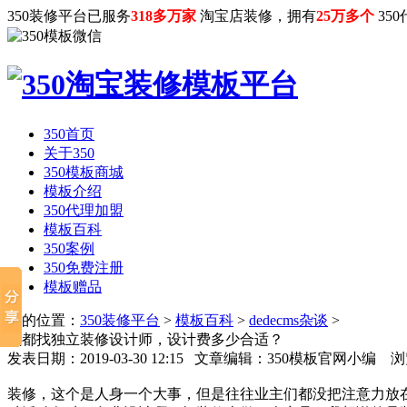
350装修平台已服务
318多万家
淘宝店装修，拥有
25万多个
35
350首页
关于350
350模板商城
模板介绍
350代理加盟
模板百科
350案例
350免费注册
模板赠品
您的位置：
350装修平台
>
模板百科
>
dedecms杂谈
>
成都找独立装修设计师，设计费多少合适？
发表日期：2019-03-30 12:15 文章编辑：350模板官网小编
装修，这个是人身一个大事，但是往往业主们都没把注意力放在